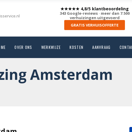
★★★★★ 4,8/5 klantbeoordeling
343 Google-reviews · meer dan 7.500
sservice.nl
verhuizingen uitgevoerd
GRATIS VERHUISOFFERTE
OME
OVER ONS
WERKWIJZE
KOSTEN
AANVRAAG
CONTA
izing Amsterdam
erdam