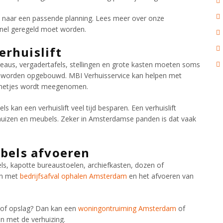
en naar een passende planning. Lees meer over onze
nel geregeld moet worden.
rhuislift
ureaus, vergadertafels, stellingen en grote kasten moeten soms
 worden opgebouwd. MBI Verhuisservice kan helpen met
 netjes wordt meegenomen.
 kan een verhuislift veel tijd besparen. Een verhuislift
huizen en meubels. Zeker in Amsterdamse panden is dat vaak
ubels afvoeren
ls, kapotte bureaustoelen, archiefkasten, dozen of
en met
bedrijfsafval ophalen Amsterdam
en het afvoeren van
 of opslag? Dan kan een
woningontruiming Amsterdam
of
 met de verhuizing.