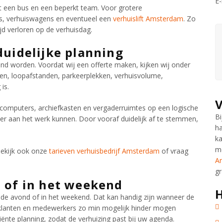
E-
 een bus en een beperkt team. Voor grotere
rs, verhuiswagens en eventueel een
verhuislift Amsterdam
. Zo
tijd verloren op de verhuisdag.
duidelijke planning
d worden. Voordat wij een offerte maken, kijken wij onder
ften, loopafstanden, parkeerplekken, verhuisvolume,
is.
 computers, archiefkasten en vergaderruimtes op een logische
Bi
r aan het werk kunnen. Door vooraf duidelijk af te stemmen,
ha
ka
m
Bekijk ook onze
tarieven verhuisbedrijf Amsterdam
of vraag
A
gr
 of in het weekend
H
in de avond of in het weekend. Dat kan handig zijn wanneer de
klanten en medewerkers zo min mogelijk hinder mogen
ënte planning, zodat de verhuizing past bij uw agenda.