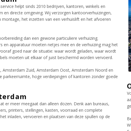
ervice helpt sinds 2010 bedrijven, kantoren, winkels en
m en directe omgeving. Wij verzorgen kantoorverhuizingen,
montage, het inzetten van een verhuislift en het afvoeren
rbereiding dan een gewone particuliere verhuizing.
ers en apparatuur moeten netjes mee en de verhuizing mag het
 vooraf goed naar de situatie: waar wordt geladen, waar wordt
els moeten uit elkaar of juist beschermd worden vervoerd.
t, Amsterdam Zuid, Amsterdam Oost, Amsterdam Noord en
te parkeerruimte, hoge verdiepingen of kantoren zonder goede
Vo
sterdam
aa
dat er meer meegaat dan alleen dozen. Denk aan bureaus,
g
rs, printers, stellingen, kasten, voorraad en complete
 het inladen, vervoeren en plaatsen van deze spullen op de
Be
W