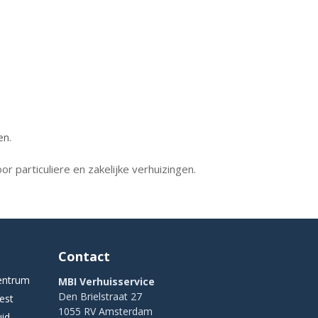
en.
or particuliere en zakelijke verhuizingen.
Contact
entrum
MBI Verhuisservice
Den Brielstraat 27
est
1055 RV Amsterdam
uid