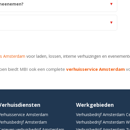
l meenemen?
rs Amsterdam
voor laden, lossen, interne verhuizingen en evenement
bben biedt MBI ook een complete
verhuisservice Amsterdam
vo
Verhuisdiensten
Werkgebieden
Verhuisservice Amsterdam
Verhuisbedrijf Amsterdam C
Verhuisbedrijf Amsterdam
Verhuisbedrijf Amsterdam W
Tarieven verhuisbedrijf Amsterdam
Verhuisbedrijf Amsterdam Z