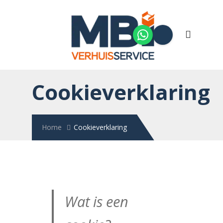
Home
Over ons
Werkwijze
Kosten
Cookieverklaring
Aanvraag
Contact
Home
Cookieverklaring
Wat is een