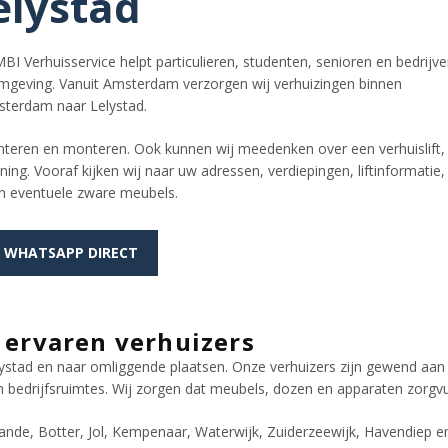
elystad
BI Verhuisservice helpt particulieren, studenten, senioren en bedrijv
omgeving. Vanuit Amsterdam verzorgen wij verhuizingen binnen
sterdam naar Lelystad.
onteren en monteren. Ook kunnen wij meedenken over een verhuislift,
ing. Vooraf kijken wij naar uw adressen, verdiepingen, liftinformatie,
n eventuele zware meubels.
WHATSAPP DIRECT
 ervaren verhuizers
elystad en naar omliggende plaatsen. Onze verhuizers zijn gewend a
edrijfsruimtes. Wij zorgen dat meubels, dozen en apparaten zorgvul
arande, Botter, Jol, Kempenaar, Waterwijk, Zuiderzeewijk, Havendiep 