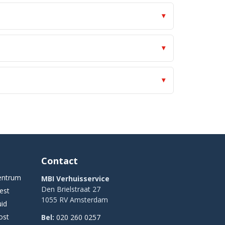
Contact
entrum
MBI Verhuisservice
Den Brielstraat 27
est
1055 RV Amsterdam
uid
ost
Bel:
020 260 0257