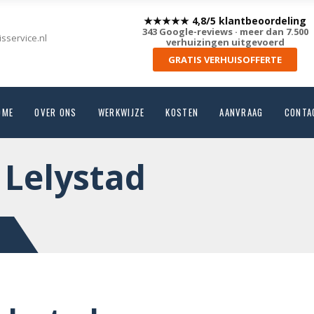
★★★★★ 4,8/5 klantbeoordeling
343 Google-reviews · meer dan 7.500
sservice.nl
verhuizingen uitgevoerd
GRATIS VERHUISOFFERTE
OME
OVER ONS
WERKWIJZE
KOSTEN
AANVRAAG
CONTA
 Lelystad