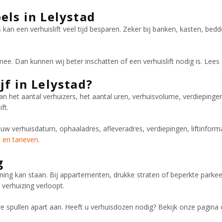
els in Lelystad
n een verhuislift veel tijd besparen. Zeker bij banken, kasten, bed
s mee. Dan kunnen wij beter inschatten of een verhuislift nodig is. Le
jf in Lelystad?
n het aantal verhuizers, het aantal uren, verhuisvolume, verdiepingen,
ft.
 uw verhuisdatum, ophaaladres, afleveradres, verdiepingen, liftinforma
 en tarieven
.
g
ning kan staan. Bij appartementen, drukke straten of beperkte parkee
 verhuizing verloopt.
re spullen apart aan. Heeft u verhuisdozen nodig? Bekijk onze pagina