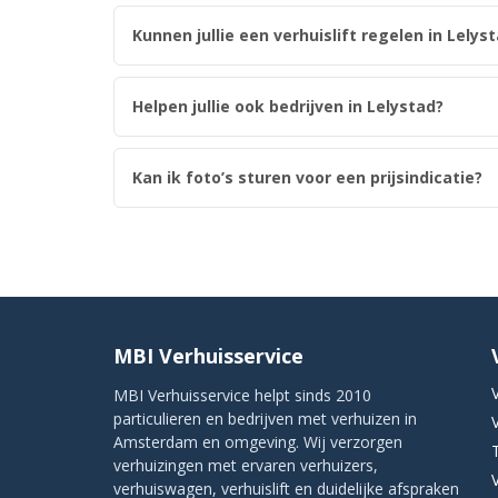
Kunnen jullie een verhuislift regelen in Lelys
Helpen jullie ook bedrijven in Lelystad?
Kan ik foto’s sturen voor een prijsindicatie?
MBI Verhuisservice
MBI Verhuisservice helpt sinds 2010
particulieren en bedrijven met verhuizen in
Amsterdam en omgeving. Wij verzorgen
verhuizingen met ervaren verhuizers,
verhuiswagen, verhuislift en duidelijke afspraken